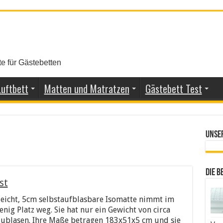
e für Gästebetten
Luftbett
Matten und Matratzen
Gästebett Test
Unse
Die B
st
leicht, 5cm selbstaufblasbare Isomatte nimmt im
g Platz weg. Sie hat nur ein Gewicht von circa
zublasen. Ihre Maße betragen 183x51x5 cm und sie