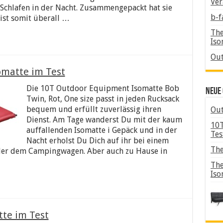
Ver
chlafen in der Nacht. Zusammengepackt hat sie
b-f
ist somit überall …
The
Iso
Out
matte im Test
Die 10T Outdoor Equipment Isomatte Bob
Neue 
Twin, Rot, One size passt in jeden Rucksack
bequem und erfüllt zuverlässig ihren
Out
Dienst. Am Tage wanderst Du mit der kaum
10T
auffallenden Isomatte i Gepäck und in der
Tes
Nacht erholst Du Dich auf ihr bei einem
The
der dem Campingwagen. Aber auch zu Hause in
The
Iso
tte im Test