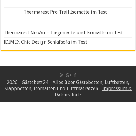
Thermarest Pro Trail Isomatte im Test
Thermarest NeoAir – Liegematte und Isomatte im Test
IDIMEX Chic Design Schlafsofa im Test
2026 - Gästebett24 - Alles über Gästebetten, Luftbetten,
Klappbetten, Isomatten und Luftmatratzen -
Impressum &
Datenschutz
Wir verwenden Cookies, um Inhalte und Anzeigen zu
personalisieren, Funktionen für soziale Medien anbieten zu
können und die Zugriffe auf unsere Website zu analysieren.
Außerdem geben wir Informationen zu Ihrer Verwendung
unserer Website an unsere Partner für soziale Medien,
Werbung und Analysen weiter. Unsere Partner führen diese