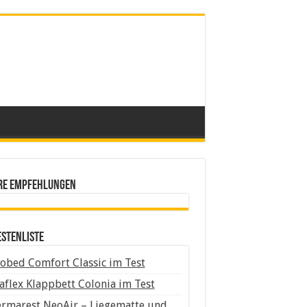
re Empfehlungen
estenliste
obed Comfort Classic im Test
aflex Klappbett Colonia im Test
rmarest NeoAir – Liegematte und