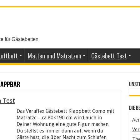
e für Gästebetten
Luftbett
Matten und Matratzen
Gästebett Test
lappbar
Unse
 Test
Die B
Das Veraflex Gästebett Klappbett Como mit
Matratze – ca 80×190 cm wird auch in
Aer
Deiner Wohnung eine gute Figur machen.
Ver
Du stellst es immer dann auf, wenn du
Gäste hast, die über Nacht zum Schlafen
The