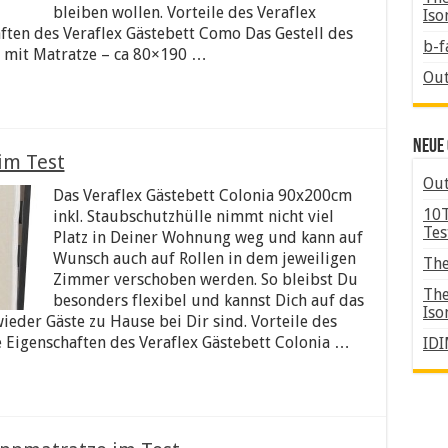
bleiben wollen. Vorteile des Veraflex
Iso
ften des Veraflex Gästebett Como Das Gestell des
b-f
 mit Matratze – ca 80×190 …
Out
Neue 
im Test
Out
Das Veraflex Gästebett Colonia 90x200cm
10T
inkl. Staubschutzhülle nimmt nicht viel
Tes
Platz in Deiner Wohnung weg und kann auf
Wunsch auch auf Rollen in dem jeweiligen
The
Zimmer verschoben werden. So bleibst Du
The
besonders flexibel und kannst Dich auf das
Iso
ieder Gäste zu Hause bei Dir sind. Vorteile des
e Eigenschaften des Veraflex Gästebett Colonia …
IDI