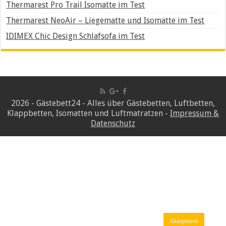
Thermarest Pro Trail Isomatte im Test
Thermarest NeoAir – Liegematte und Isomatte im Test
IDIMEX Chic Design Schlafsofa im Test
2026 - Gästebett24 - Alles über Gästebetten, Luftbetten,
Klappbetten, Isomatten und Luftmatratzen -
Impressum &
Datenschutz
Wir verwenden Cookies, um Inhalte und Anzeigen zu
personalisieren, Funktionen für soziale Medien anbieten zu
können und die Zugriffe auf unsere Website zu analysieren.
Außerdem geben wir Informationen zu Ihrer Verwendung
unserer Website an unsere Partner für soziale Medien,
Werbung und Analysen weiter. Unsere Partner führen diese
Informationen möglicherweise mit weiteren Daten zusammen,
die Sie ihnen bereitgestellt haben oder die sie im Rahmen
Ihrer Nutzung der Dienste gesammelt haben.
Akzeptieren