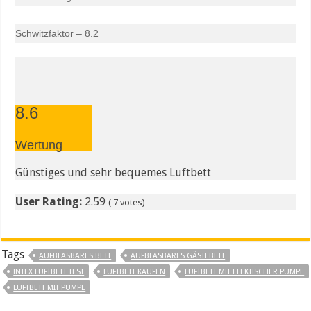
Schwitzfaktor – 8.2
8.6
Wertung
Günstiges und sehr bequemes Luftbett
User Rating:
2.59
(
7
votes)
Tags
AUFBLASBARES BETT
AUFBLASBARES GÄSTEBETT
INTEX LUFTBETT TEST
LUFTBETT KAUFEN
LUFTBETT MIT ELEKTISCHER PUMPE
LUFTBETT MIT PUMPE